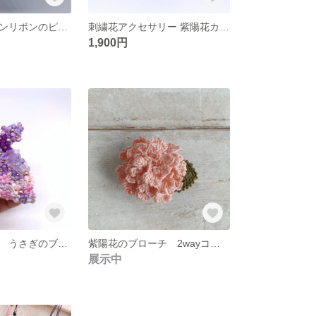
揺れるグログランリボンのピアス/イヤリング 刺繍糸アクセサリー 刺繍 花 リボン シンプル 大人可愛い
刺繍花アクセサリー 紫陽花カラーのネックレス
1,900円
紫陽花たっぷり うさぎのブローチ スワロ オーガンジーリボン
紫陽花のブローチ 2wayコサージュピン ピンク あじさい
展示中