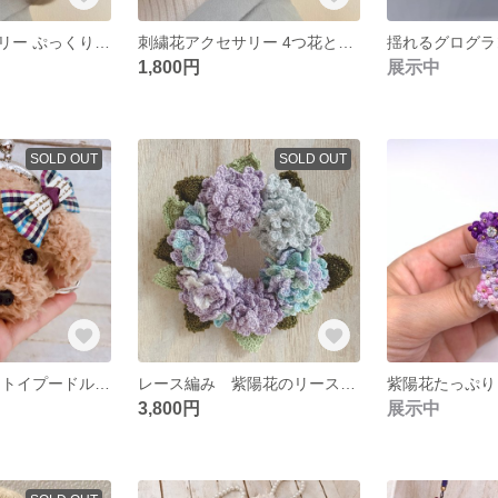
刺繍糸アクセサリー ぷっくりお花とコットンパールが揺れるピアス ピンク×ホワイト
刺繍花アクセサリー 4つ花とひし形のピアスパステルカラー
1,800円
展示中
SOLD OUT
SOLD OUT
手編み ふわもこトイプードルのがま口キーホルダー②
レース編み 紫陽花のリース 壁掛け ミニフラワーリース 紫陽花 あじさい
3,800円
展示中