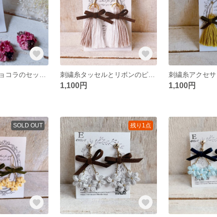
ストロベリーショコラのセット ピアスorイヤリングとネックレスのセット バレンタイン ギフト スイーツカラー 大人かわいい
刺繍糸タッセルとリボンのピアス/イヤリング グレージュ ホワイト 大人かわいい 綺麗め
1,100円
1,100円
SOLD OUT
残り1点