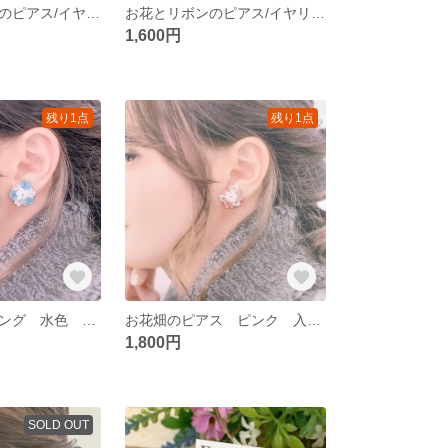
刺繍花とリボンのピアス/イヤリング⑤ 水色×ネイビー 刺繍糸アクセサリー 大人かわいい 刺繍糸
お花とリボンのピアス/イヤリング④ 紫×茶 刺繍糸アクセサリー きれいめ おでかけ 大人可愛い パーティ
1,600円
残り1点
残り1点
お花畑のイヤリング 水色 刺繍糸アクセサリー 綺麗め プレゼントに
お花畑のピアス ピンク 入学 入園 きれいめ 刺繍糸アクセサリー
1,800円
SOLD OUT