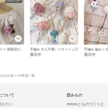
SOLD OUT
刺繍糸アクセサリー 紫陽花のブローチ
手編み 大人可愛いコサージュ①
展示中
展示中
い手編みのお店〜 の作品一覧
について
読みもの
で売りたい
minneとものづくりと