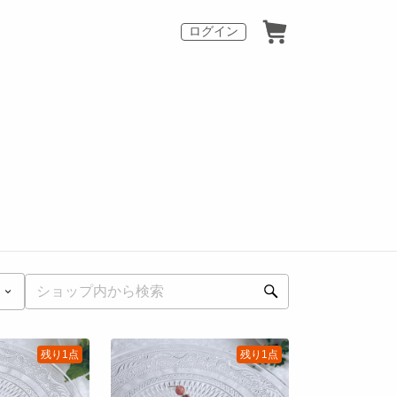
ログイン
残り1点
残り1点