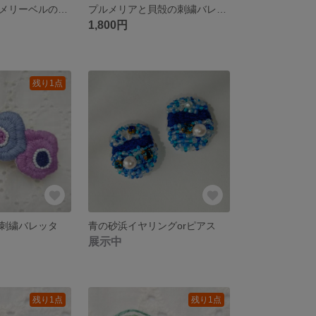
カンパニュラ メリーベルの手刺繍くるみボタン ブローチ/ヘアゴム/ポニーフック
プルメリアと貝殻の刺繍バレッタ
1,800円
残り1点
刺繍バレッタ
青の砂浜イヤリングorピアス
展示中
残り1点
残り1点