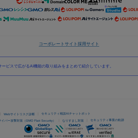
コーポレートサイト
採用サイト
ービスで広がるAI機能の取り組みをまとめて紹介しています。
セキュリティ相談AIチャットボット
Webサイトリスク診断
セキュリティ事業の軌跡
サイバー攻撃対策（GMO Flatt Security）
なりすまし対策