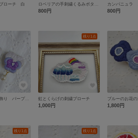
ブローチ 白
ロベリアの手刺繍くるみボタン ブローチ/ヘアゴム/ポニーフック
800円
800円
残り1点
ビオラの刺繍耳飾り パープル ピアス/イヤリング
虹とくらげの刺繍ブローチ
ブルーのお花の
1,000円
1,800円
残り1点
残り1点