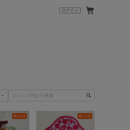
ログイン
残り1点
残り1点