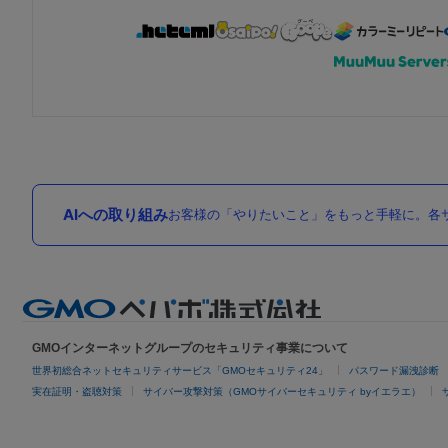
AIへの取り組み
お客様の「やりたいこと」をもっと手軽に。各サ
GMOインターネットグループのセキュリティ事業について
世界初総合ネットセキュリティサービス「GMOセキュリティ24」
パスワード漏洩診断
実在証明・盗聴対策
サイバー攻撃対策（GMOサイバーセキュリティ byイエラエ）