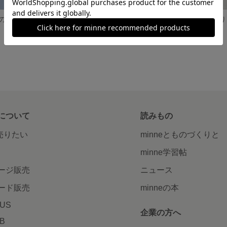
つぼみと葉っぱのかわいいポピーブローチ オレンジ
つぼみと葉っぱのかわいいポピーブローチ サーモンピンク
展示中
1,200円
について
読みもの
で売りたい
minneとものづくりと
minne学習帖
ージ販売
ニュース
ード販売
minneの本
LUS
企業の方へ
AB