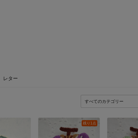
レター
残り1点