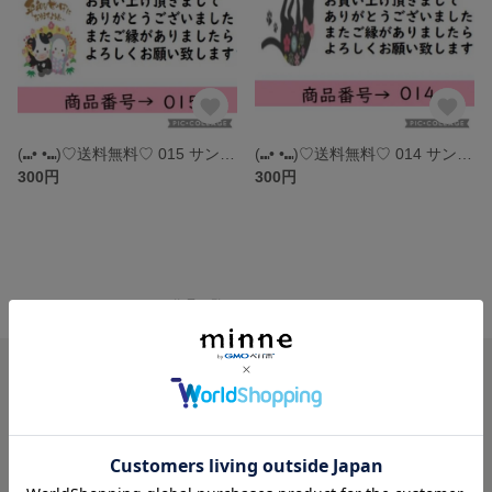
(⑉• •⑉)♡送料無料♡ 015 サンキューシール
(⑉• •⑉)♡送料無料♡ 014 サンキューシール
300円
300円
minne ホーム
SMAIL の作品一覧
minneを知る
minneについて
minneで買いたい