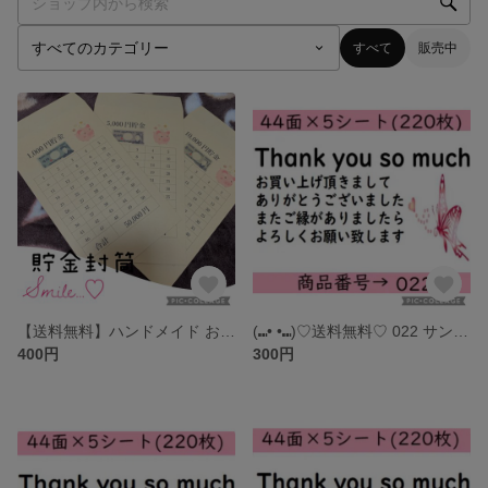
すべて
販売中
【送料無料】ハンドメイド お札貯金 封筒 積立 ✩.*˚3枚セット
(⑉• •⑉)♡送料無料♡ 022 サンキューシール
400円
300円