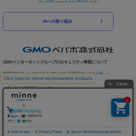
AIへの取り組み
GMOインターネットグループのセキュリティ事業について
世界初総合ネットセキュリティサービス「GMOセキュリティ24」
パスワード漏洩診断
Webサイトリスク診断
セキュリティ相談AIチャットボット
実在証明・盗聴対策
サイバー攻撃対策（GMOサイバーセキュリティ byイエラエ）
サイバー攻撃対策（GMO Flatt Security）
なりすまし対策
セキュリティ事業の軌跡