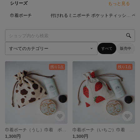
シリーズ
もっと見る
9
点
11
点
8
点
巾着ポーチ
付けれるミニポーチ
ポケットティッシュケース
ペ
すべて
販売中
残り1点
残り1点
巾着ポーチ（うし）巾着 ポーチ アニマル柄 うし 牛 メイクポーチ サニタリーポーチ ミニポーチ
巾着ポーチ（いちご）巾着 ポーチ いちご柄 イチゴ 苺 北欧 メイクポーチ サニタリーポーチ ミニポーチ
1,300円
1,300円