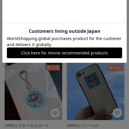
『flower✖️PURPLE』
\\RNIロゴエコバッグ//
4,200円
6,000円
残り1点
残り1点
\\RNIロゴキーホルダー//
\\RNIロゴシール//