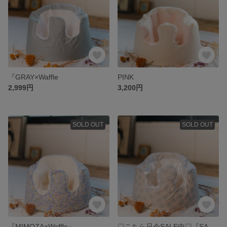
『GRAY×Waffle
PINK
2,999円
3,200円
SOLD OUT
SOLD OUT
『MIMOZA×Waffle』
♡こちら只今SALE中♡『SATIN×FLOWER』