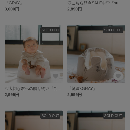
『GRAY』
♡こちら只今SALE中♡『summer』
3,000円
2,890円
SOLD OUT
SOLD OUT
♡大切な君への贈り物♡『こどもの日』
『刺繍×GRAY』
2,999円
2,999円
SOLD OUT
SOLD OUT