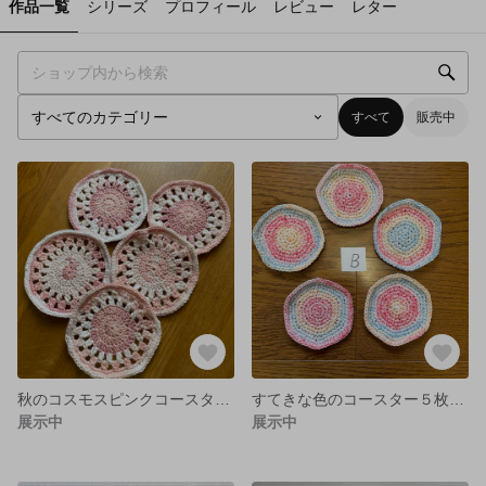
作品一覧
シリーズ
プロフィール
レビュー
レター
すべて
販売中
秋のコスモスピンクコースター５枚
すてきな色のコースター５枚（Ｂ）送料無料
展示中
展示中