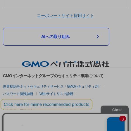
コーポレートサイト
採用サイト
AIへの取り組み
GMOインターネットグループのセキュリティ事業について
世界初総合ネットセキュリティサービス「GMOセキュリティ24」
パスワード漏洩診断
Webサイトリスク診断
セキュリティ相談AIチャットボット
実在証明・盗聴対策
サイバー攻撃対策（GMOサイバーセキュリティ byイエラエ）
サイバー攻撃対策（GMO Flatt Security）
なりすまし対策
セキュリティ事業の軌跡