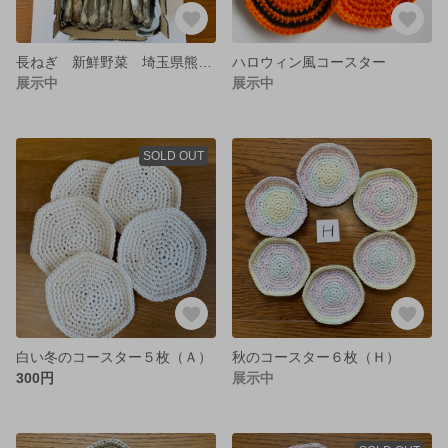
長ねぎ 新鮮野菜 埼玉県熊谷市産
ハロウィン風コースター
展示中
展示中
SOLD OUT
白い冬のコースター５枚（Ａ）
秋のコースター６枚（Ｈ）
300円
展示中