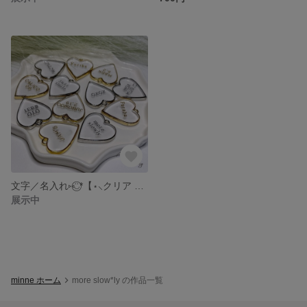
文字／名入れ⑅◡̈⃝*【⋆⸜クリア ハートチャーム⸝⋆】レジン チャーム キーホルダー プレゼント プチギフト 推し活 お揃い
展示中
minne ホーム
more slow*ly の作品一覧