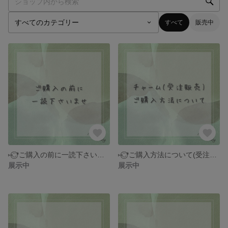
すべて
販売中
⑅◡̈⃝*ご購入の前に一読下さいませ
⑅◡̈⃝*ご購入方法について(受注販売分)
展示中
展示中