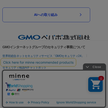
AIへの取り組み
GMOインターネットグループのセキュリティ事業について
世界初総合ネットセキュリティサービス「GMOセキュリティ24」
パスワード漏洩診断
Webサイトリスク診断
セキュリティ相談AIチャットボット
実在証明・盗聴対策
サイバー攻撃対策（GMOサイバーセキュリティ byイエラエ）
サイバー攻撃対策（GMO Flatt Security）
なりすまし対策
セキュリティ事業の軌跡