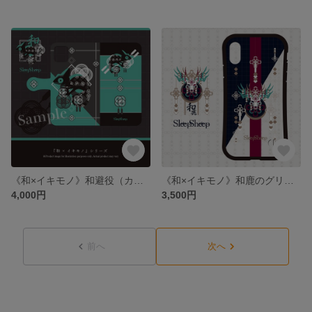
《和×イキモノ》和避役（カメレオン）の手帳型ケース
《和×イキモノ》和鹿のグリップスマホケース
4,000円
3,500円
前へ
次へ