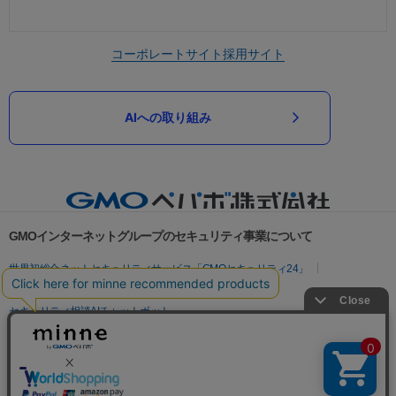
コーポレートサイト
採用サイト
AIへの取り組み
GMOインターネットグループのセキュリティ事業について
世界初総合ネットセキュリティサービス「GMOセキュリティ24」
パスワード漏洩診断
Webサイトリスク診断
セキュリティ相談AIチャットボット
実在証明・盗聴対策
サイバー攻撃対策（GMOサイバーセキュリティ byイエラエ）
サイバー攻撃対策（GMO Flatt Security）
なりすまし対策