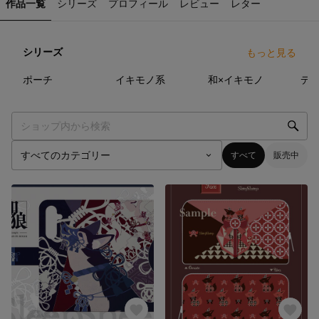
作品一覧
シリーズ
プロフィール
レビュー
レター
シリーズ
もっと見る
10
点
17
点
15
点
ポーチ
イキモノ系
和×イキモノ
デ
すべて
販売中