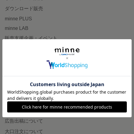
ダウンロード販売
minne PLUS
minne LAB
販売支援企画・イベント
読みもの
minneとものづくりと
minne学習帖
ニュース
minneの本
企業の方へ
広告出稿について
大口注文について