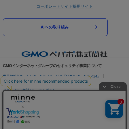
コーポレートサイト
採用サイト
AIへの取り組み
GMOインターネットグループのセキュリティ事業について
世界初総合ネットセキュリティサービス「GMOセキュリティ24」
パスワード漏洩診断
Webサイトリスク診断
セキュリティ相談AIチャットボット
実在証明・盗聴対策
サイバー攻撃対策（GMOサイバーセキュリティ byイエラエ）
サイバー攻撃対策（GMO Flatt Security）
なりすまし対策
セキュリティ事業の軌跡