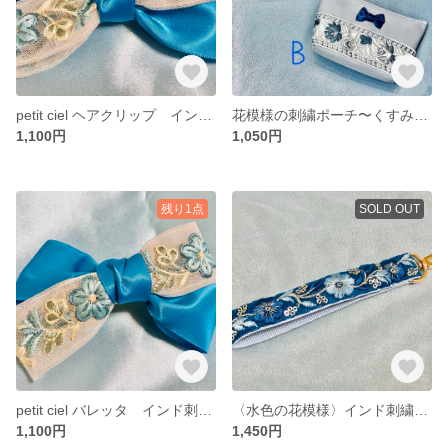
petit ciel ヘアクリップ インド刺繍リボン 水色
花模様の刺繍ポーチ〜くすみブルー＆キャメルブラウン〜
1,100円
1,050円
残り1点
SOLD OUT
petit ciel バレッタ インド刺繍リボン 水色
〈水色の花模様〉インド刺繍リボンのハンドストラップ
1,100円
1,450円