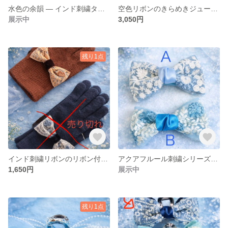
水色の余韻 ― インド刺繍タッセルイヤリング（4type）
空色リボンのきらめきジュートバッグ
展示中
3,050円
残り1点
インド刺繍リボンのリボン付き あったか手袋
アクアフルール刺繍シリーズ〜ヘアクリップ 〜
1,650円
展示中
残り1点