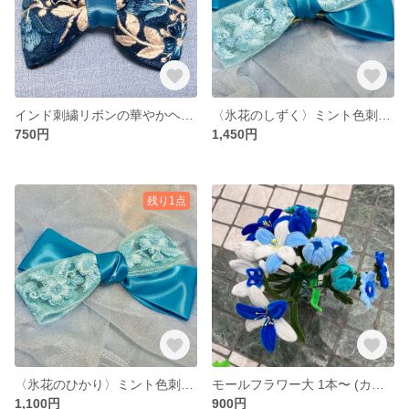
インド刺繍リボンの華やかヘアゴム（濃青×水色）
〈氷花のしずく〉ミント色刺繍リボンとサテンリボンのバンスクリップ
750円
1,450円
残り1点
〈氷花のひかり〉ミント色刺繍リボンとサテンリボンのヘアクリップ
モールフラワー大 1本〜 (カラー・花種の希望受付中)
1,100円
900円