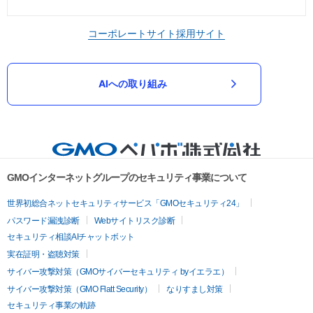
コーポレートサイト
採用サイト
AIへの取り組み
GMOインターネットグループのセキュリティ事業について
世界初総合ネットセキュリティサービス「GMOセキュリティ24」
パスワード漏洩診断
Webサイトリスク診断
セキュリティ相談AIチャットボット
実在証明・盗聴対策
サイバー攻撃対策（GMOサイバーセキュリティ byイエラエ）
サイバー攻撃対策（GMO Flatt Security）
なりすまし対策
セキュリティ事業の軌跡