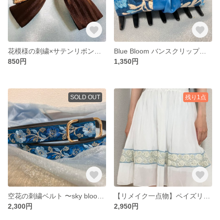
花模様の刺繍×サテンリボンの上品ヘアクリップ〜くすみブルー＆キャメルブラウン〜
Blue Bloom バンスクリップ〜インド刺繍リボン×フラワーデザイン〜
850円
1,350円
SOLD OUT
残り1点
空花の刺繍ベルト 〜sky bloom〜
【リメイク一点物】ペイズリー柄インド刺繍リボンのホワイトスカート｜水色×オフホワイト
2,300円
2,950円