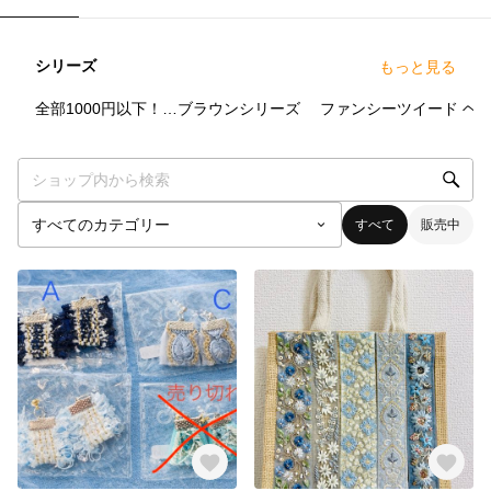
シリーズ
もっと見る
24
点
5
点
6
点
全部1000円以下！プチプラシリーズ✨
ブラウンシリーズ
ファンシーツイード
ヘ
すべて
販売中