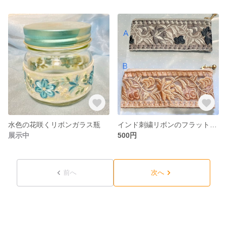
水色の花咲くリボンガラス瓶
インド刺繍リボンのフラットポーチ(A/B)
展示中
500円
前へ
次へ