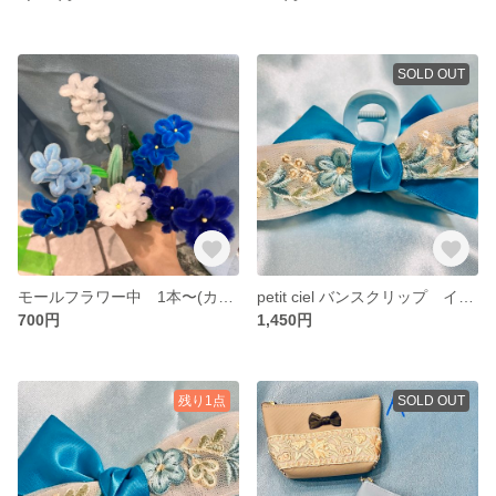
SOLD OUT
モールフラワー中 1本〜(カラー・花種の希望受付中)
petit ciel バンスクリップ インド刺繍リボン 水色
700円
1,450円
残り1点
SOLD OUT