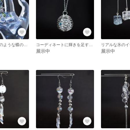
ステンドグラスのような蝶のリング Butterfly kiss Ring【指輪】
コーディネートに輝きを足すワイヤーボールのシンプルアクセ Shine Ball【ネックレス】
展示中
展示中