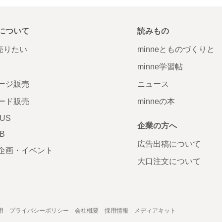
について
読みもの
で売りたい
minneとものづくりと
minne学習帖
ージ販売
ニュース
ード販売
minneの本
LUS
企業の方へ
AB
広告出稿について
企画・イベント
大口注文について
用
プライバシーポリシー
会社概要
採用情報
メディアキット