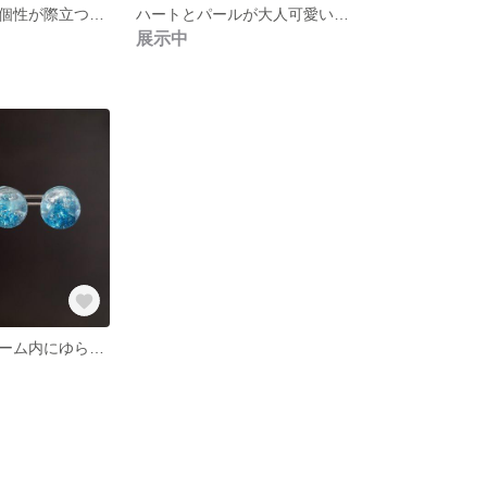
不規則な並びで個性が際立つクリアアクセサリー【ピアス or イヤリング 選択可】
ハートとパールが大人可愛い冬のアクセサリー Heart&Pearl 【ピアスのみ】
展示中
青いビーズがドーム内にゆらゆら浮かぶアクセサリー Water in Dome【ピアス＋リングセット】