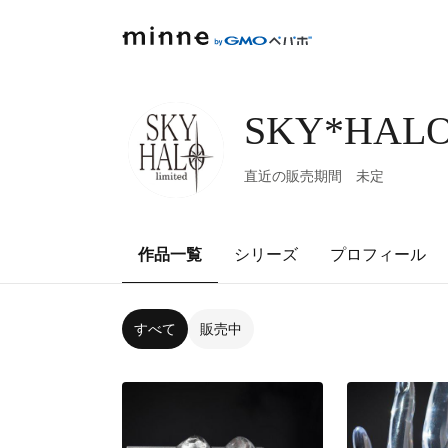
SKY*HALO 
直近の販売期間 未定
作品一覧
シリーズ
プロフィール
すべて
販売中