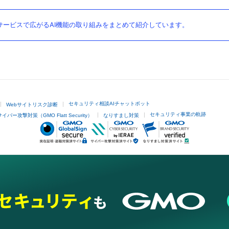
ービスで広がるAI機能の取り組みをまとめて紹介しています。
セキュリティ相談AIチャットボット
Webサイトリスク診断
セキュリティ事業の軌跡
サイバー攻撃対策（GMO Flatt Security）
なりすまし対策