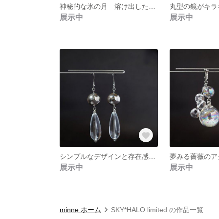
神秘的な氷の月 溶け出した雫が揺れるピアス ice moon【ピアスのみ】
展示中
展示中
シンプルなデザインと存在感のバランスが最強の個性を放つアクセサリー【ピアス or イヤリング 選択可】
展示中
展示中
minne ホーム
SKY*HALO limited の作品一覧