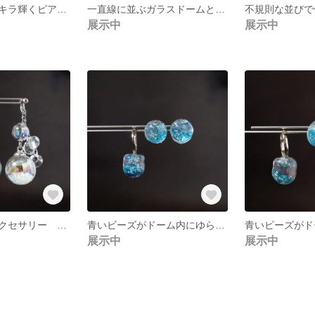
丸型の鏡がキラキラ輝くピアス オーロラの羽が神秘的 鏡の国への誘い【ピアス or イヤリング 選択可】
一直線に並ぶガラスドームとシルバーボール オーロラに輝く羽のピアス【ピアス or イヤリング 選択可】
展示中
展示中
夢みる薔薇のアクセサリー クリスマス等のイベントに 薔薇の夢【ピアス or イヤリング 選択可】
青いビーズがドーム内にゆらゆら浮かぶアクセサリー Water in Dome【イヤリング＋リングセット】
展示中
展示中