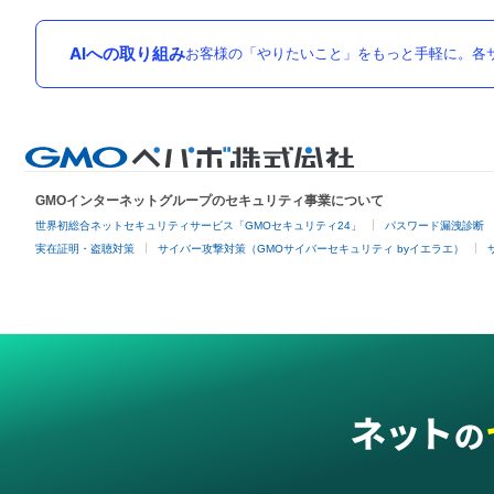
AIへの取り組み
お客様の「やりたいこと」をもっと手軽に。各サ
GMOインターネットグループのセキュリティ事業について
世界初総合ネットセキュリティサービス「GMOセキュリティ24」
パスワード漏洩診断
実在証明・盗聴対策
サイバー攻撃対策（GMOサイバーセキュリティ byイエラエ）