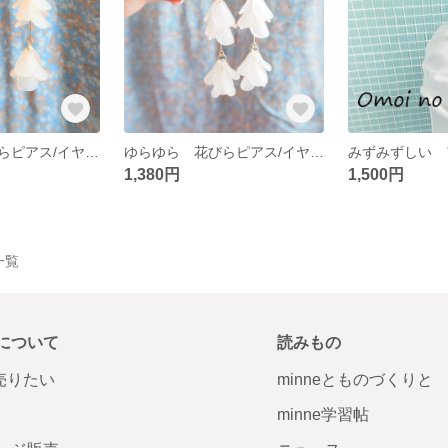
ゆらゆら 花びらピアス/イヤリング 薄ピンク K16GP使用
ゆらゆら 花びらピアス/イヤリング shiro K16GP使用
1,380円
1,500円
品一覧
について
読みもの
で売りたい
minneとものづくりと
minne学習帖