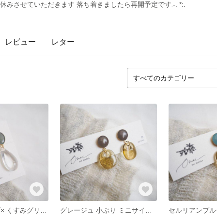
休みさせていただきます 落ち着きましたら再開予定です𓂃*:.
レビュー
レター
クリア ドロップ× くすみグリーン ｋ16GP チタン ピアス/イヤリング
グレージュ 小ぶり ミニサイズ ピアス/イヤリング K16GP