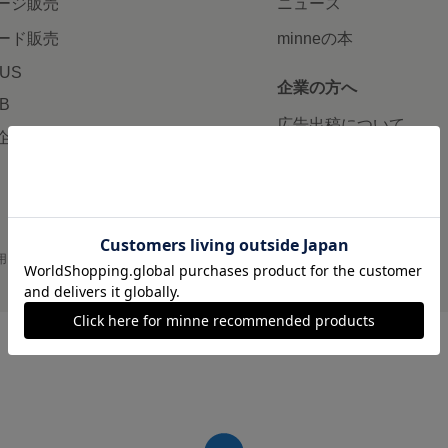
ージ販売
ニュース
ード販売
minneの本
LUS
企業の方へ
AB
広告出稿について
企画・イベント
大口注文について
用
プライバシーポリシー
会社概要
採用情報
メディアキット
©GMO Pepabo, Inc. All rights reserved.