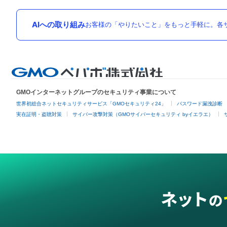
AIへの取り組み
お客様の「やりたいこと」をもっと手軽に。各サ
GMOインターネットグループのセキュリティ事業について
世界初総合ネットセキュリティサービス「GMOセキュリティ24」
パスワード漏洩診断
実在証明・盗聴対策
サイバー攻撃対策（GMOサイバーセキュリティ byイエラエ）