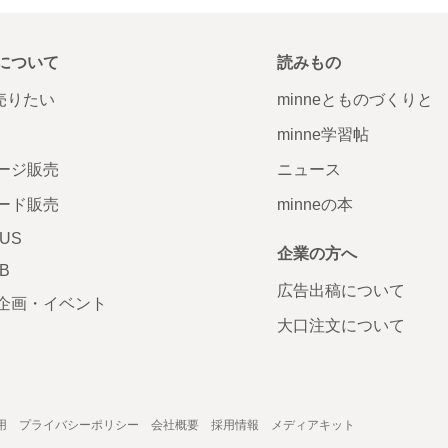
について
読みもの
で売りたい
minneとものづくりと
minne学習帖
ージ販売
ニュース
ード販売
minneの本
LUS
企業の方へ
AB
広告出稿について
企画・イベント
大口注文について
用
プライバシーポリシー
会社概要
採用情報
メディアキット