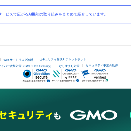
ービスで広がるAI機能の取り組みをまとめて紹介しています。
セキュリティ相談AIチャットボット
Webサイトリスク診断
セキュリティ事業の軌跡
サイバー攻撃対策（GMO Flatt Security）
なりすまし対策