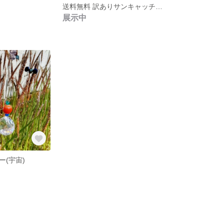
送料無料 訳ありサンキャッチャー(人魚の涙)
展示中
ー(宇宙)