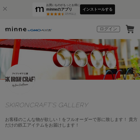
お買いものがもっとお得に
minneのアプリ
インストールする
3
万件以上
ログイン
SKIRONCRAFT'S GALLERY
お客様のこんな物が欲しい！をフルオーダーで形に致します！ 貴方
だけの鉄工アイテムをお届けします！