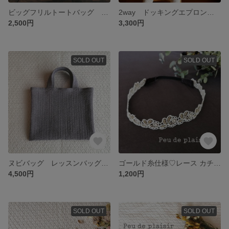
ビッグフリルトートバッグ 油絵グリーン
2way ドッキングエプロンロンパース くすみラベンダーピンク 80、90サイズ
2,500円
3,300円
SOLD OUT
SOLD OUT
ヌビバッグ レッスンバッグサイズ グレー
ゴールド糸仕様♡レース カチューシャ ヘアーバンド【 ベビー & キッズ 】卒園式 入園式 入学式 に♡
4,500円
1,200円
SOLD OUT
SOLD OUT