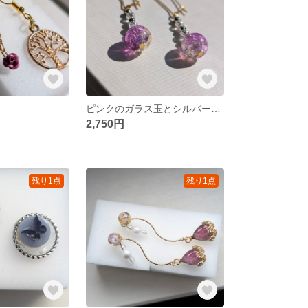
ピンクのガラス玉とシルバービーズでキラキラ✨️ピアス
2,750円
残り1点
残り1点