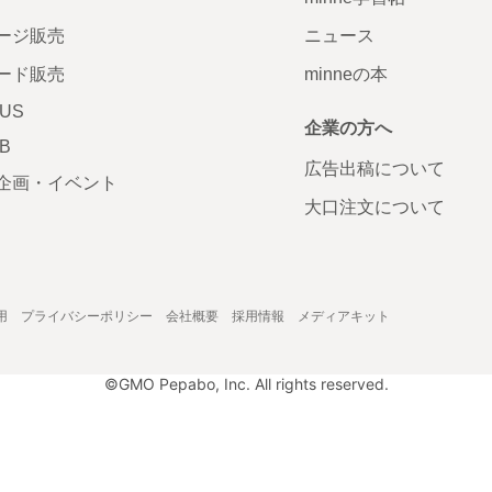
ージ販売
ニュース
ード販売
minneの本
LUS
企業の方へ
AB
広告出稿について
企画・イベント
大口注文について
用
プライバシーポリシー
会社概要
採用情報
メディアキット
©GMO Pepabo, Inc. All rights reserved.