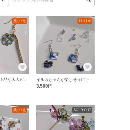
残り1点
残り1点
キラキラ紫陽花上品な大人ピアス
イルカちゃんが楽しそうにキラキラ✨海で泳いでいるよ！！
3,500円
残り1点
SOLD OUT