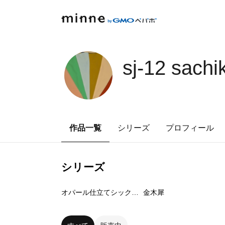
sj-12 sac
作品一覧
シリーズ
プロフィール
シリーズ
1
点
1
点
オパール仕立てシックで大人
金木犀