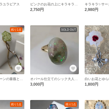
ラユラピアス
ピンクのお花の上にキラキラ✨️Butterflyとお花
2,750円
2,980円
残り1点
SOLD OUT
光沢のあるグリーンの薔薇とウェーブパール調
オパール仕立てのシック大人リング
白いお花とゆらゆらB
3,000円
1,800円
残り1点
残り1点