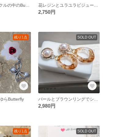
キラキラ✨️サークルの中のButterfly
花レジンとユラユラビジューとPearl
2,750円
残り1点
SOLD OUT
utterfly
パールとブラウンリングでシックで大人っぽく✨
2,980円
残り1点
SOLD OUT