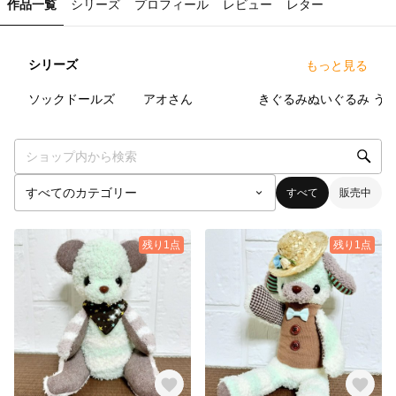
作品一覧
シリーズ
プロフィール
レビュー
レター
シリーズ
もっと見る
62
点
13
点
8
点
ソックドールズ
アオさん
きぐるみぬいぐるみ
う
すべて
販売中
残り1点
残り1点