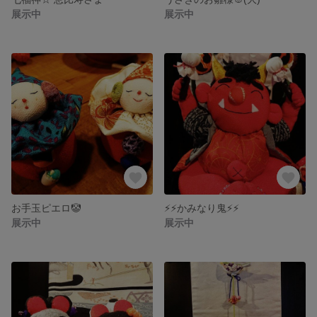
展示中
展示中
お手玉ピエロ🤡
⚡⚡かみなり鬼⚡⚡
展示中
展示中