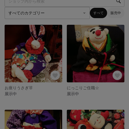
すべて
販売中
お座りうさぎ🐰
にっこりご住職☆
展示中
展示中