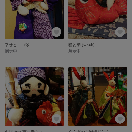
幸せピエロ🤡
猫と鯛 (ФωФ)
展示中
展示中
七福神☆ 恵比寿さま
うさぎのお雛様🐰(大)