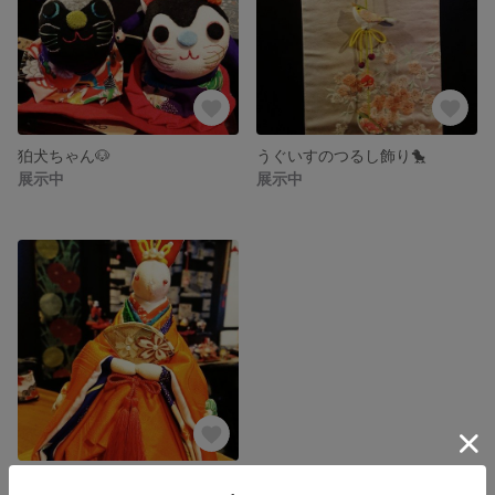
狛犬ちゃん🐶
うぐいすのつるし飾り🐤
展示中
展示中
うさぎのお雛様🐰