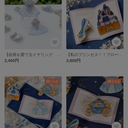
【絵画を愛でるイヤリング モネ 睡蓮】インド刺繍リボン チェコガラスビーズ 七宝風レジン プレゼント ギフト 贈り物 お祝い 小顔効果 大ぶり
【私のプリンセス！！ブローチ2点セット 可愛い台紙付き】シンデレラ城 ノイシュヴァンシュタイン城 ガラスの靴 ギフト プレゼント 贈り物 お祝い 結婚 グリム童話 結婚祝い 誕生日
2,400円
3,800円
残り1点
残り1点