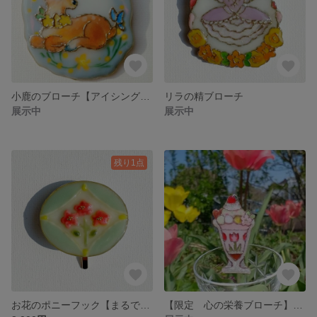
小鹿のブローチ【アイシングクッキーではありません】
リラの精ブローチ
展示中
展示中
残り1点
お花のポニーフック【まるでアイシングクッキー！？】
【限定 心の栄養ブローチ】4月30日まで 春 パフェ チューリップいちご 桜を乗せて ピンク 桃色 和栗 プレゼント 母の日 カジュアル 太らない 贈り物 ギフト