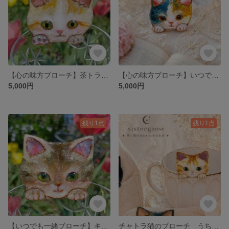
【心の味方ブローチ】茶トラ 茶白 ねこ ひょっこり 肉球 ジンジャー ピンク レッド 金 軽い 七宝風レジン クレオパトラライン
【心の味方ブローチ】いつでも一緒 三毛猫 うちの子 ひょっこり 黒 白 茶 ミケ ブラック レッド ぶちねこ レジン 動物 軽い 手描き オリジナル アクセサリー 輝き メタルカラー まねき猫
5,000円
5,000円
残り1点
残り1点
【いつでも一緒ブローチ】キジトラ ねこ ひょっこり プレゼント ギフト 贈り物 母の日 父の日 金目 軽い レジン アクセサリー 茶色 しま 前足 ゴールド にゃんこ 立体感 存在感 個性 うちの子
チャトラ猫のブローチ うちの子 ジンジャー タビー 赤 レッド 瞳 緑 グリーン ヒスイ 茶トラ にゃんこ 一点物 手描きアクセサリー 色違い 七宝風レジン 動物 七宝焼ではありません