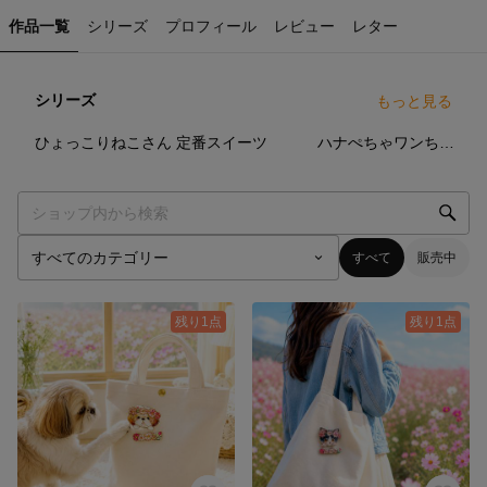
作品一覧
シリーズ
プロフィール
レビュー
レター
シリーズ
もっと見る
8
点
3
点
2
点
ひょっこりねこさん
定番スイーツ
ハナぺちゃワンちゃん
すべて
販売中
残り1点
残り1点