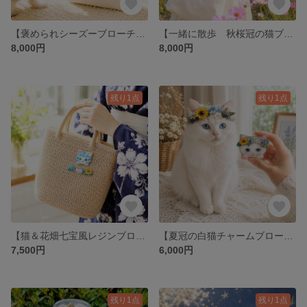
【褒められシーズーブローチセット】七宝風レジン コスモスの花冠ワンちゃんとお花畑のブローチ 軽いつけ心地でプレゼントやお祝い 自分へのご褒美にぴったりです ワンちゃんにチャームの金具追加オプション有り
【一緒に散歩 秋桜冠の猫ブローチセット】七宝風レジン 華やかなコスモスでおめかししたハチワレ猫といっしょにお出かけしませんか プレゼント ギフト お祝いにも喜ばれます チャーム金具の追加オプション有り
8,000円
8,000円
残り1点
残り1点
【猫＆花畑七宝風レジンブローチ】 チャームポーチの3点セット可愛く守れる 飾れるバッグにひょっこり寄り添いブローチ
【夏冠の白猫チャームブローチ】七宝風レジンバッグのお供に2wayチャーム
7,500円
6,000円
残り1点
残り1点