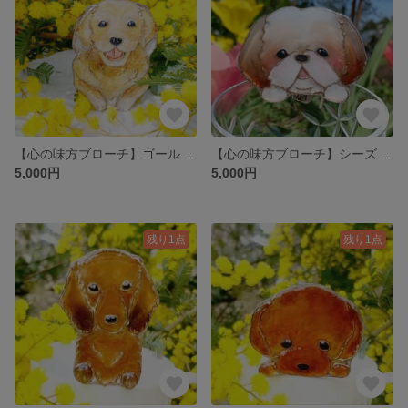
【心の味方ブローチ】ゴールデンレトリバー いつでもいっしょ プレゼント ギフト 笑顔 存在感 犬 動物 大型犬 七宝焼ではありません 七宝風レジン 手描きアクセサリー 軽い 樹脂 前足 金色 うちの
【心の味方ブローチ】シーズー犬 鼻ぺちゃちゃん いつもいっしょ 軽い UVレジン チーク ひょっこり カジュアル 母の日 プレゼント 贈り物 ギフト ご褒美
5,000円
5,000円
残り1点
残り1点