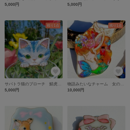
5,000円
5,000円
残り1点
残り1点
サバトラ猫のブローチ 鯖虎 サバ猫 黄色 イエロー 青 ブルー ピンク 桃色 瞳 目 猫 ネコ ねこ にゃんこ ニャンコ ひょっこり 個性派 動物
物語みたいなチャーム 女の子は何でできている？
5,000円
10,000円