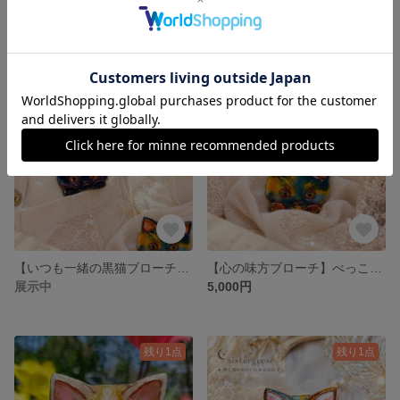
【バッグに寄り添うブローチ】七宝風レジンのハチワレ猫 軽くて使いやすい うちの子にそっくり
【褒められ白猫ブローチ】バッグに寄り添う七宝風レジン 軽くて優しいうちの子シリーズ
5,000円
6,000円
残り1点
【いつも一緒の黒猫ブローチ】バッグに寄り添う小さな相棒 七宝風レジン「うちの子シリーズ」
【心の味方ブローチ】べっこうねこ さびねこ 軽い 個性 多様性 金目 うちの子 いつでも一緒 プレゼント 贈り物 ギフト ご褒美 母の日 父の日 勤労感謝 茶色 黒
展示中
5,000円
残り1点
残り1点