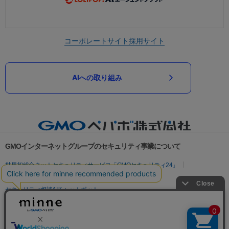
コーポレートサイト
採用サイト
AIへの取り組み
GMOインターネットグループのセキュリティ事業について
世界初総合ネットセキュリティサービス「GMOセキュリティ24」
パスワード漏洩診断
Webサイトリスク診断
セキュリティ相談AIチャットボット
実在証明・盗聴対策
サイバー攻撃対策（GMOサイバーセキュリティ byイエラエ）
サイバー攻撃対策（GMO Flatt Security）
なりすまし対策