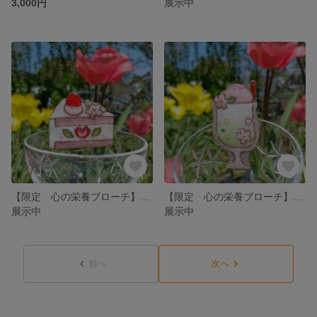
3,000円
展示中
【限定 心の栄養ブローチ】4月30日まで ハートいちごのショートケーキ〜桜を乗せて〜 プレゼント ギフト 贈り物 母の日 ピンク
【限定 心の栄養ブローチ】4月30日まで 桜アイスの抹茶フロート 緑 白 ピンク スイーツ デザート 甘味 母の日 プレゼント 太らない ギフト 贈り物 プレゼント
展示中
展示中
前へ
次へ