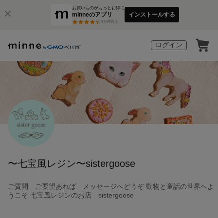
お買いものがもっとお得に
minneのアプリ
インストールする
3
万件以上
ログイン
〜七宝風レジン〜sistergoose
ご質問 ご要望あれば メッセージへどうぞ 動物と童話の世界へよ
うこそ 七宝風レジンのお店 sistergoose