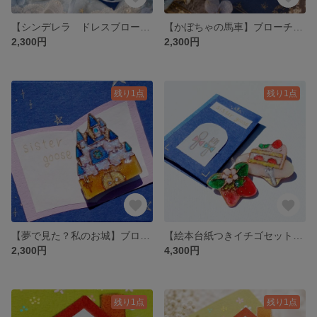
【シンデレラ ドレスブローチ単品】バレエ鑑賞 発表会 推し活 プレゼント ギフト 贈り物
【かぼちゃの馬車】ブローチ バレエ鑑賞 発表会鑑賞 プレゼント ギフト 贈り物 絵本 童話 シンデレラ 青 七宝風レジン ステンドグラスみたいな ゴールド シンデレラ
2,300円
2,300円
残り1点
残り1点
【夢で見た？私のお城】ブローチ ノイシュヴァンシュタイン城 グリム童話 シンデレラ 結婚祝いお祝い ギフト プレゼント 贈り物
【絵本台紙つきイチゴセットブローチ】いちご 赤ショートケーキ 花 スイーツ ギフト プレゼント 贈り物
2,300円
4,300円
残り1点
残り1点