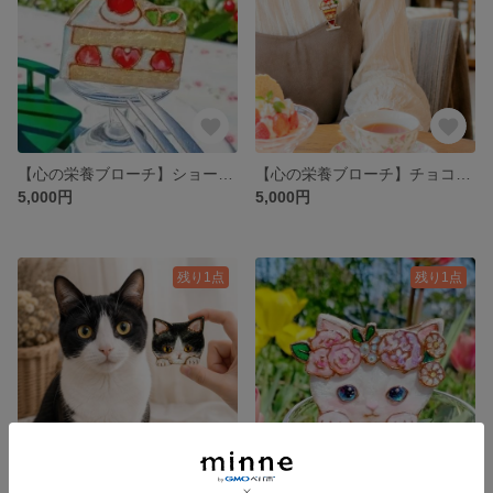
【心の栄養ブローチ】ショートケーキ いちご ハート 七宝風レジン 軽い 自分への ご褒美 スイーツ プレゼント 贈り物 ダイエット デザート ケーキ 赤 白 黄色 緑 メタルカラー
【心の栄養ブローチ】チョコバナナパフェ 太らない さくらんぼ チェリー クリーム ミント 透明感 スイーツ おやつ 軽い 生地が傷みにくい 個性的 楽しい 多幸感 幸福 七宝風レジン
5,000円
5,000円
残り1点
残り1点