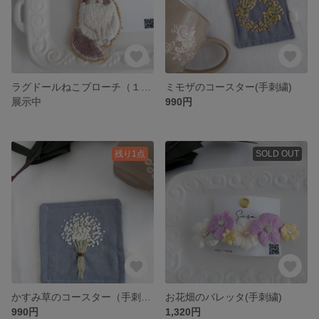
ラグドールねこブローチ（１点のみ ご注文はお早めに）
ミモザのコースター(手刺繍)
展示中
990円
残り1点
SOLD OUT
かすみ草のコースター（手刺繍）
お花畑のバレッタ(手刺繍)
990円
1,320円