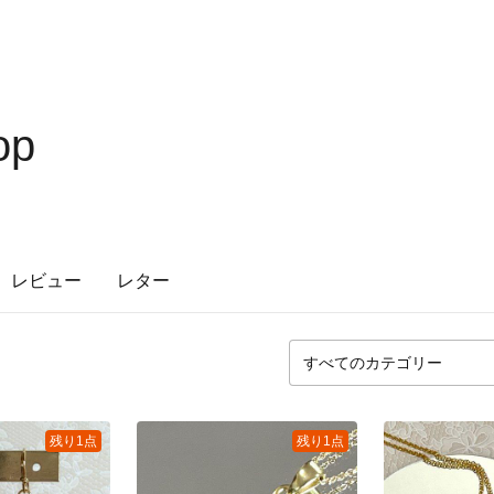
op
レビュー
レター
残り1点
残り1点