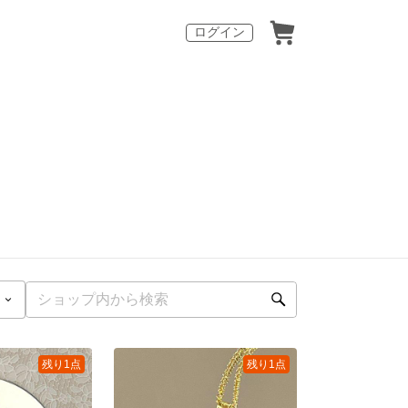
ログイン
残り1点
残り1点