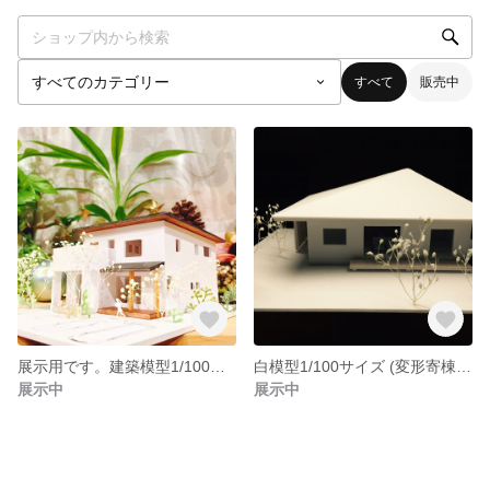
すべて
販売中
展示用です。建築模型1/100サイズ
白模型1/100サイズ (変形寄棟の屋根の平屋)
展示中
展示中