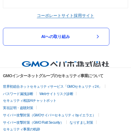
コーポレートサイト
採用サイト
AIへの取り組み
GMOインターネットグループのセキュリティ事業について
世界初総合ネットセキュリティサービス「GMOセキュリティ24」
パスワード漏洩診断
Webサイトリスク診断
セキュリティ相談AIチャットボット
実在証明・盗聴対策
サイバー攻撃対策（GMOサイバーセキュリティ byイエラエ）
サイバー攻撃対策（GMO Flatt Security）
なりすまし対策
セキュリティ事業の軌跡