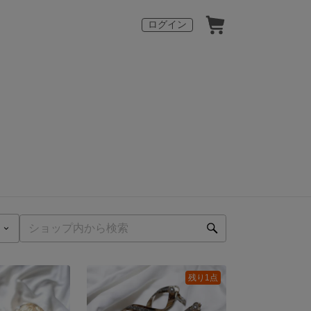
ログイン
残り1点