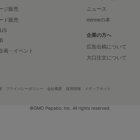
ージ販売
ニュース
ード販売
minneの本
LUS
企業の方へ
AB
広告出稿について
企画・イベント
大口注文について
用
プライバシーポリシー
会社概要
採用情報
メディアキット
©GMO Pepabo, Inc. All rights reserved.