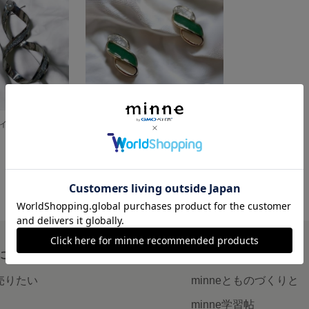
ピアス インフィニティパール シルバー ピアス イヤリング変更可能 樹脂ピアス 樹脂イヤリング
グリーンラメ 小ぶり ピアス イヤリング ステンレスピアス チタンピアス
1,580円
について
読みもの
で売りたい
minneとものづくりと
minne学習帖