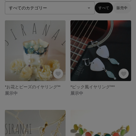
すべて
販売中
*お花とビーズのイヤリング**
*ピック風イヤリング***
展示中
展示中