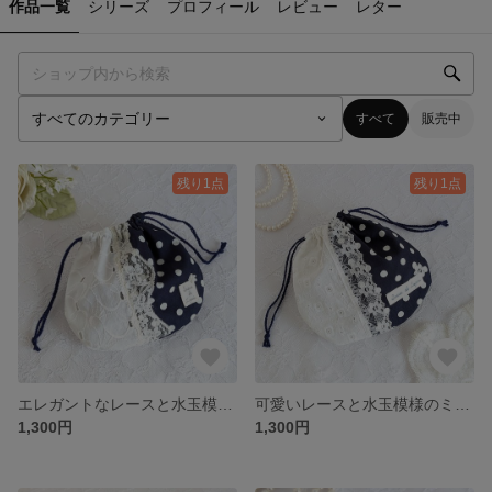
作品一覧
シリーズ
プロフィール
レビュー
レター
すべて
販売中
残り1点
残り1点
エレガントなレースと水玉模様のミニ巾着
可愛いレースと水玉模様のミニ巾着
1,300円
1,300円