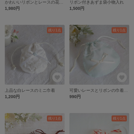
かわいいリボンとレースの花柄ペットボトルカバー（イエロー）
リボン付きあずま袋小物入れ
1,980円
1,500円
残り1点
残り1点
上品な白レースのミニ巾着
可愛いレースとリボンの巾着袋(アクア）
1,200円
990円
残り1点
残り1点