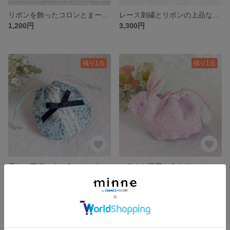
リボンを飾ったコロンとまーるいミニ巾着（ブルー）
レース刺繍とリボンの上品なナチュラルミニバッグ（モスグリーン）
1,200円
3,300円
残り1点
残り1点
優しい花柄のまーるいミニ巾着（花柄ブルー）
ころんと可愛いうさぎのミニ巾着（ピンク）
1,200円
2,300円
残り1点
残り1点