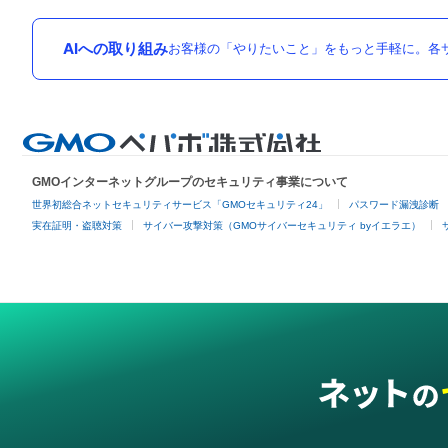
AIへの取り組み
お客様の「やりたいこと」をもっと手軽に。各サ
GMOインターネットグループのセキュリティ事業について
世界初総合ネットセキュリティサービス「GMOセキュリティ24」
パスワード漏洩診断
実在証明・盗聴対策
サイバー攻撃対策（GMOサイバーセキュリティ byイエラエ）