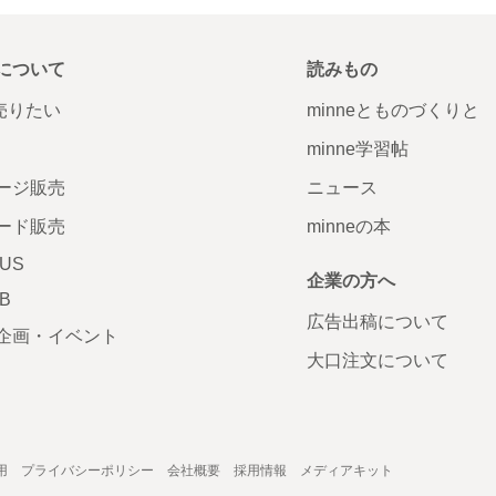
について
読みもの
で売りたい
minneとものづくりと
minne学習帖
ージ販売
ニュース
ード販売
minneの本
LUS
企業の方へ
AB
広告出稿について
企画・イベント
大口注文について
用
プライバシーポリシー
会社概要
採用情報
メディアキット