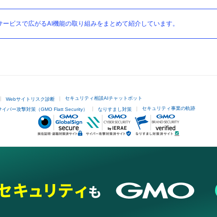
ービスで広がるAI機能の取り組みをまとめて紹介しています。
セキュリティ相談AIチャットボット
Webサイトリスク診断
セキュリティ事業の軌跡
サイバー攻撃対策（GMO Flatt Security）
なりすまし対策