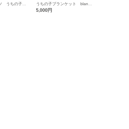
うちの子Tシャツ うちの子グッツ オーダーTシャツ オーダーメイド プリントTシャツ 犬Tシャツ
うちの子ブランケット blanket オルテガ柄 ortega ortega pattern native pattern ブランケットプレゼント オルテガ柄ブランケット うちの子グッツ
5,000円