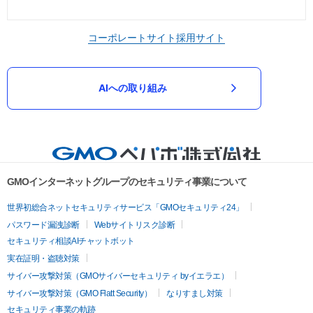
コーポレートサイト
採用サイト
AIへの取り組み
GMOインターネットグループのセキュリティ事業について
世界初総合ネットセキュリティサービス「GMOセキュリティ24」
パスワード漏洩診断
Webサイトリスク診断
セキュリティ相談AIチャットボット
実在証明・盗聴対策
サイバー攻撃対策（GMOサイバーセキュリティ byイエラエ）
サイバー攻撃対策（GMO Flatt Security）
なりすまし対策
セキュリティ事業の軌跡