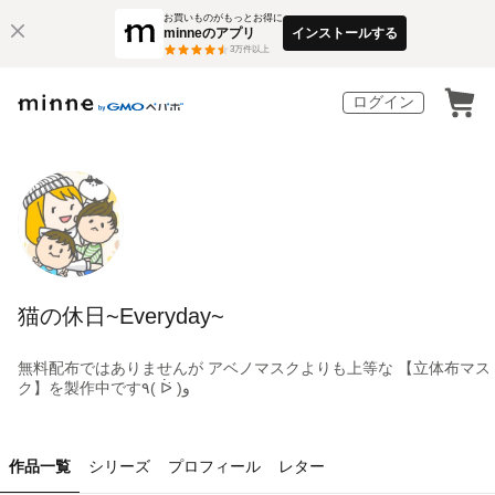
お買いものがもっとお得に
minneのアプリ
インストールする
3
万件以上
ログイン
猫の休日~Everyday~
無料配布ではありませんが アベノマスクよりも上等な 【立体布マス
ク】を製作中です٩( ᐖ )و
作品一覧
シリーズ
プロフィール
レター