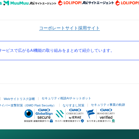
コーポレートサイト
採用サイト
ービスで広がるAI機能の取り組みをまとめて紹介しています。
セキュリティ相談AIチャットボット
Webサイトリスク診断
セキュリティ事業の軌跡
サイバー攻撃対策（GMO Flatt Security）
なりすまし対策