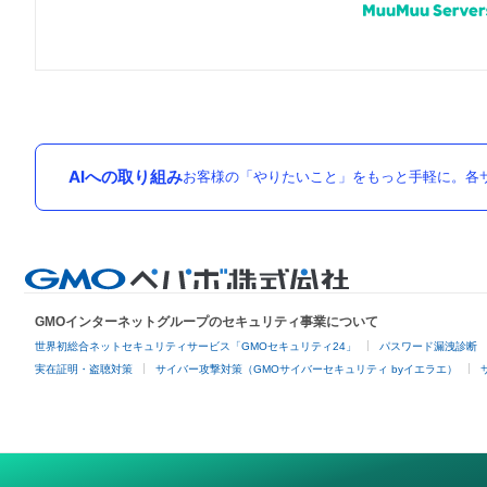
AIへの取り組み
お客様の「やりたいこと」をもっと手軽に。各サ
GMOインターネットグループのセキュリティ事業について
世界初総合ネットセキュリティサービス「GMOセキュリティ24」
パスワード漏洩診断
実在証明・盗聴対策
サイバー攻撃対策（GMOサイバーセキュリティ byイエラエ）