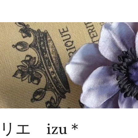
リエ izu＊