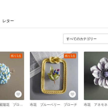
レター
残り1点
残り1点
布花 爽やか 紫陽花 ブローチ
布花 ブルーベリー ブローチ
布花 アネモネ