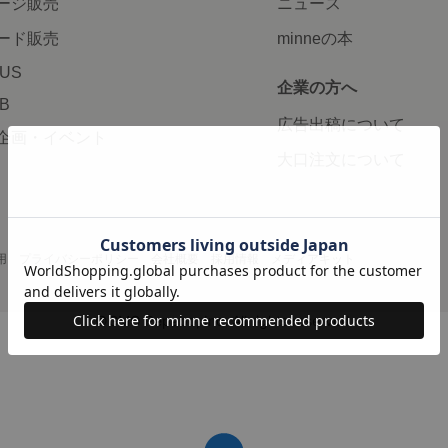
ージ販売
ニュース
ード販売
minneの本
LUS
企業の方へ
AB
広告出稿について
企画・イベント
大口注文について
用
プライバシーポリシー
会社概要
採用情報
メディアキット
©GMO Pepabo, Inc. All rights reserved.