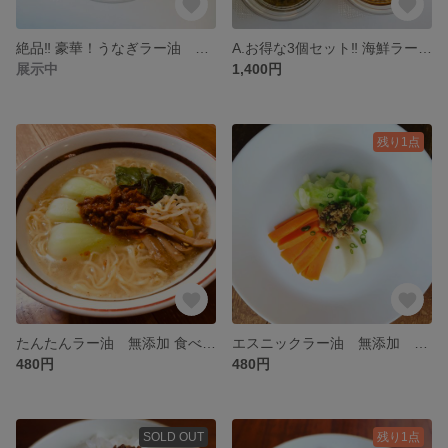
絶品‼︎ 豪華！うなぎラー油 無添加 手作り 安全
A.お得な3個セット‼︎ 海鮮ラー油・しらすラー油・エスニックラー油を大サービスセットで！
展示中
1,400円
残り1点
たんたんラー油 無添加 食べるラー油
エスニックラー油 無添加 食べるラー油
480円
480円
SOLD OUT
残り1点