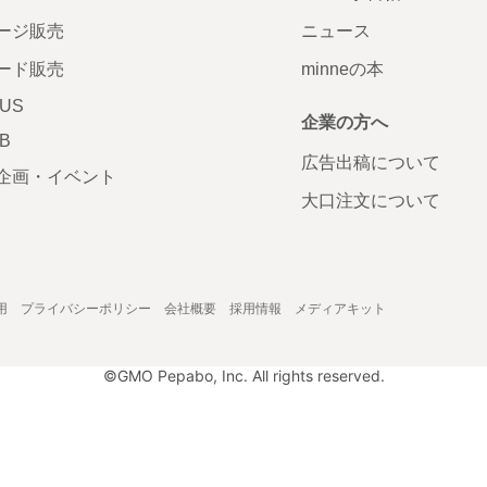
ージ販売
ニュース
ード販売
minneの本
LUS
企業の方へ
AB
広告出稿について
企画・イベント
大口注文について
用
プライバシーポリシー
会社概要
採用情報
メディアキット
©GMO Pepabo, Inc. All rights reserved.