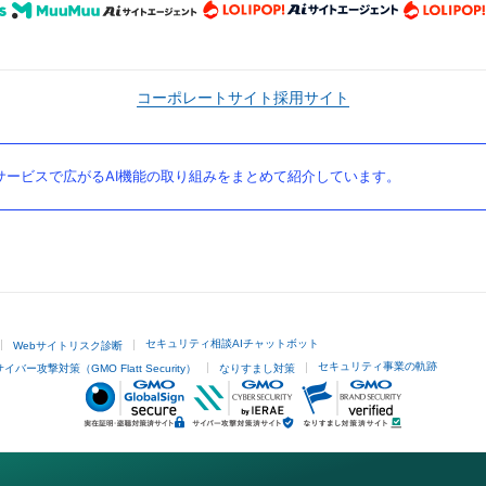
コーポレートサイト
採用サイト
ービスで広がるAI機能の取り組みをまとめて紹介しています。
セキュリティ相談AIチャットボット
Webサイトリスク診断
セキュリティ事業の軌跡
サイバー攻撃対策（GMO Flatt Security）
なりすまし対策