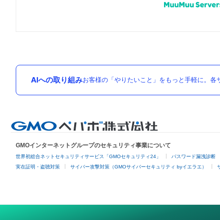
AIへの取り組み
お客様の「やりたいこと」をもっと手軽に。各サ
GMOインターネットグループのセキュリティ事業について
世界初総合ネットセキュリティサービス「GMOセキュリティ24」
パスワード漏洩診断
実在証明・盗聴対策
サイバー攻撃対策（GMOサイバーセキュリティ byイエラエ）