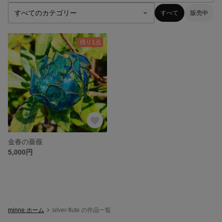
すべて
販売中
残り1点
金春の薔薇
5,000円
minne ホーム
silver-flute の作品一覧