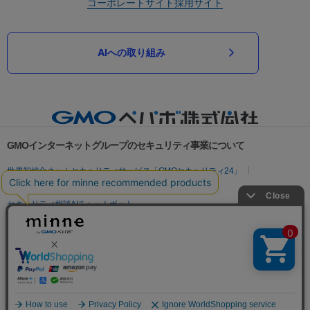
コーポレートサイト
採用サイト
AIへの取り組み
GMOインターネットグループのセキュリティ事業について
世界初総合ネットセキュリティサービス「GMOセキュリティ24」
パスワード漏洩診断
Webサイトリスク診断
セキュリティ相談AIチャットボット
実在証明・盗聴対策
サイバー攻撃対策（GMOサイバーセキュリティ byイエラエ）
サイバー攻撃対策（GMO Flatt Security）
なりすまし対策
セキュリティ事業の軌跡