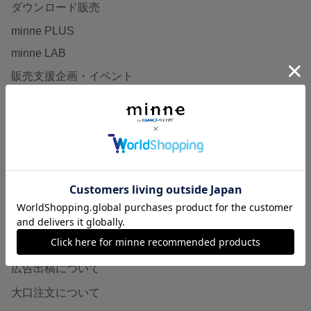
ダウンロード販売
minne PLUS
minne LAB
販売支援企画・イベント
読みもの
minneとものづくりと
minne学習帖
ニュース
minneの本
企業の方へ
広告出稿について
大口注文について