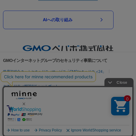
AIへの取り組み
GMOインターネットグループのセキュリティ事業について
世界初総合ネットセキュリティサービス「GMOセキュリティ24」
パスワード漏洩診断
Webサイトリスク診断
セキュリティ相談AIチャットボット
実在証明・盗聴対策
サイバー攻撃対策（GMOサイバーセキュリティ byイエラエ）
サイバー攻撃対策（GMO Flatt Security）
なりすまし対策
セキュリティ事業の軌跡