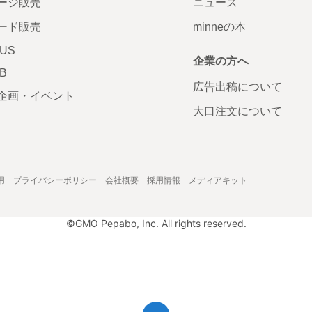
ージ販売
ニュース
ード販売
minneの本
LUS
企業の方へ
AB
広告出稿について
企画・イベント
大口注文について
用
プライバシーポリシー
会社概要
採用情報
メディアキット
©GMO Pepabo, Inc. All rights reserved.