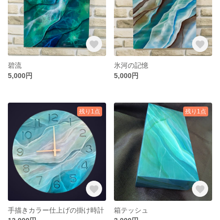
碧流
氷河の記憶
5,000円
5,000円
残り1点
残り1点
手描きカラー仕上げの掛け時計
箱テッシュ