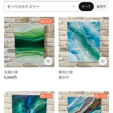
すべて
販売中
残り1点
深層の翠
黎明の潮
5,000円
展示中
残り1点
残り1点