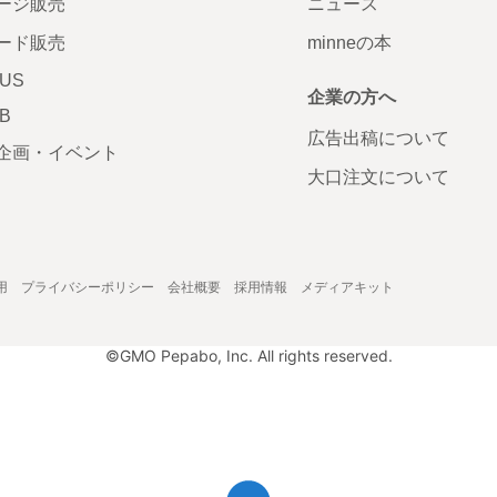
ージ販売
ニュース
ード販売
minneの本
LUS
企業の方へ
AB
広告出稿について
企画・イベント
大口注文について
用
プライバシーポリシー
会社概要
採用情報
メディアキット
©GMO Pepabo, Inc. All rights reserved.