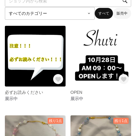
すべて
販売中
必ずお読みください
OPEN
展示中
展示中
残り1点
残り1点