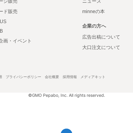
ージ販売
ニュース
ード販売
minneの本
LUS
企業の方へ
AB
広告出稿について
企画・イベント
大口注文について
用
プライバシーポリシー
会社概要
採用情報
メディアキット
©GMO Pepabo, Inc. All rights reserved.