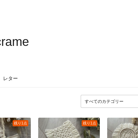
crame
レター
残り1点
残り1点