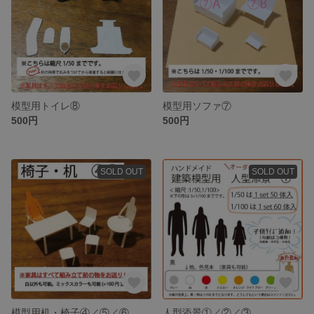
模型用トイレ⑧
模型用ソファ⑦
500円
500円
SOLD OUT
SOLD OUT
模型用机・椅子④／⑤／⑥
人型添景①／②／③