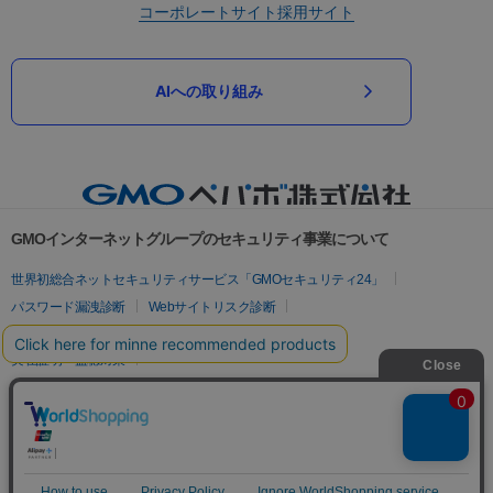
コーポレートサイト
採用サイト
AIへの取り組み
GMOインターネットグループのセキュリティ事業について
世界初総合ネットセキュリティサービス「GMOセキュリティ24」
パスワード漏洩診断
Webサイトリスク診断
セキュリティ相談AIチャットボット
実在証明・盗聴対策
サイバー攻撃対策（GMOサイバーセキュリティ byイエラエ）
サイバー攻撃対策（GMO Flatt Security）
なりすまし対策
セキュリティ事業の軌跡