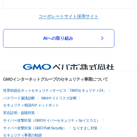
コーポレートサイト
採用サイト
AIへの取り組み
GMOインターネットグループのセキュリティ事業について
世界初総合ネットセキュリティサービス「GMOセキュリティ24」
パスワード漏洩診断
Webサイトリスク診断
セキュリティ相談AIチャットボット
実在証明・盗聴対策
サイバー攻撃対策（GMOサイバーセキュリティ byイエラエ）
サイバー攻撃対策（GMO Flatt Security）
なりすまし対策
セキュリティ事業の軌跡