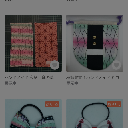
ハンドメイド 和柄、麻の葉、蝶々ガーゼハンカチ女の子用又は、市松模様、雷の男の子用２点セット
種類豊富！ハンドメイド 丸巾着袋、コップ袋、蝶々柄、雷、炎などどれでも１点 鬼 丸型ポーチ
展示中
展示中
残り1点
残り1点