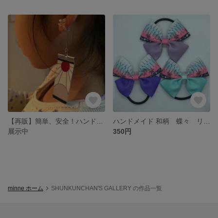
【再販】簡単、安全！ハンドメイド 子供用イヤリング２点 和柄 リボン 花札 鬼、日の出、滅
ハンドメイド 和柄 蝶々 リボンヘアゴムどれでも1点、鬼柄 子供用 ポニーテール 鬼
展示中
350円
minne ホーム
SHUNKUNCHAN'S GALLERY の作品一覧