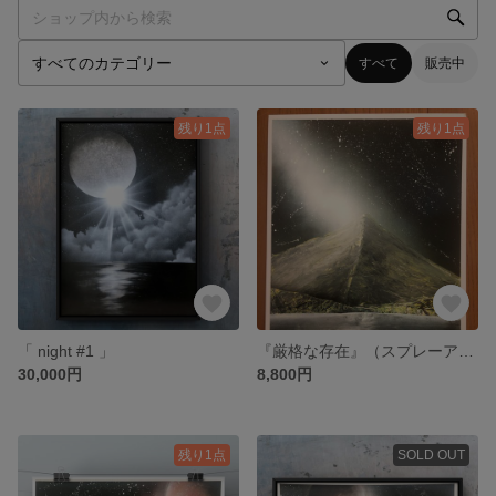
すべて
販売中
残り1点
残り1点
「 night #1 」
『厳格な存在』（スプレーアート）
30,000円
8,800円
残り1点
SOLD OUT