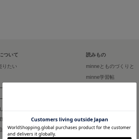
について
読みもの
で売りたい
minneとものづくりと
minne学習帖
ージ販売
ニュース
ード販売
minneの本
LUS
企業の方へ
AB
広告出稿について
企画・イベント
大口注文について