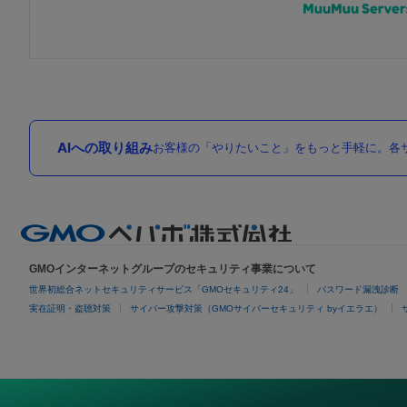
AIへの取り組み
お客様の「やりたいこと」をもっと手軽に。各サ
GMOインターネットグループのセキュリティ事業について
世界初総合ネットセキュリティサービス「GMOセキュリティ24」
パスワード漏洩診断
実在証明・盗聴対策
サイバー攻撃対策（GMOサイバーセキュリティ byイエラエ）