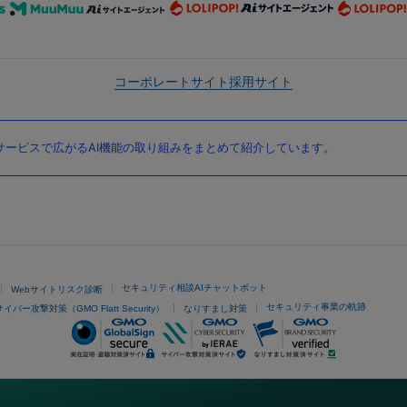
コーポレートサイト
採用サイト
ービスで広がるAI機能の取り組みをまとめて紹介しています。
セキュリティ相談AIチャットボット
Webサイトリスク診断
セキュリティ事業の軌跡
サイバー攻撃対策（GMO Flatt Security）
なりすまし対策