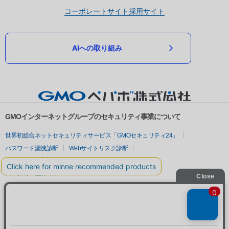
コーポレートサイト
採用サイト
AIへの取り組み
GMOインターネットグループのセキュリティ事業について
世界初総合ネットセキュリティサービス「GMOセキュリティ24」
パスワード漏洩診断
Webサイトリスク診断
セキュリティ相談AIチャットボット
実在証明・盗聴対策
サイバー攻撃対策（GMOサイバーセキュリティ byイエラエ）
サイバー攻撃対策（GMO Flatt Security）
なりすまし対策
セキュリティ事業の軌跡