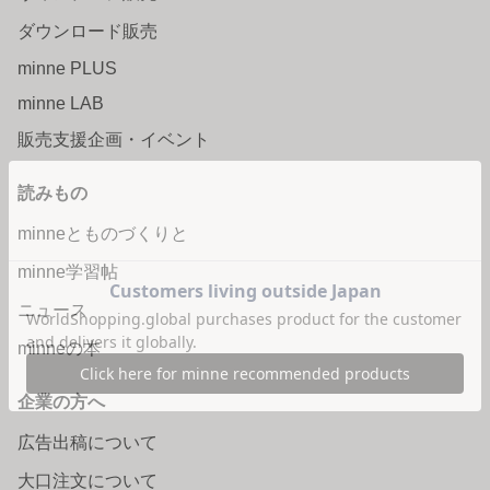
ダウンロード販売
minne PLUS
minne LAB
販売支援企画・イベント
読みもの
minneとものづくりと
minne学習帖
ニュース
minneの本
企業の方へ
広告出稿について
大口注文について