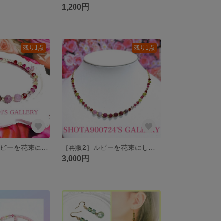
1,200円
残り1点
残り1点
💐［再販21］ルビーを花束にして💐 7月 誕生石 #ルビー シングル ワイヤー ブレスレット
［再販2］ルビーを花束にして💐 ネックレス 7月 誕生石 #ルビー
3,000円