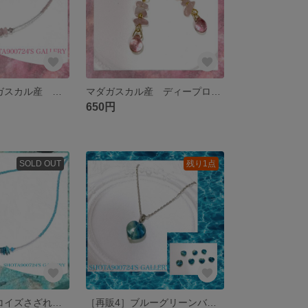
［再販3］マダガスカル産 ディープローズクォーツ さざれネックレス #minne_new
マダガスカル産 ディープローズクォーツさざれ 耳飾り #minne_new
650円
SOLD OUT
残り1点
［再販3］ターコイズさざれ ネックレス #minne_new #ターコイズ #12月誕生石
［再販4］ブルーグリーンバイカラーフローライト ハートのネックレス✨ #minne_new