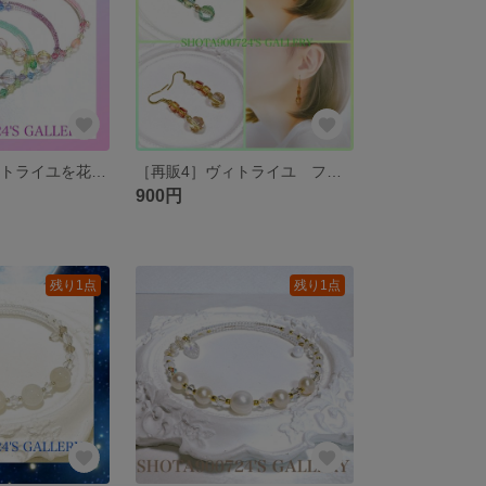
［再販23］ヴィトライユを花束にして💐 日本製ヴィトライユガラス 選べる3色 #minne_new
［再販4］ヴィトライユ フォレストの耳飾り🌿 日本製ヴィトライユガラス #minne_new
900円
残り1点
残り1点