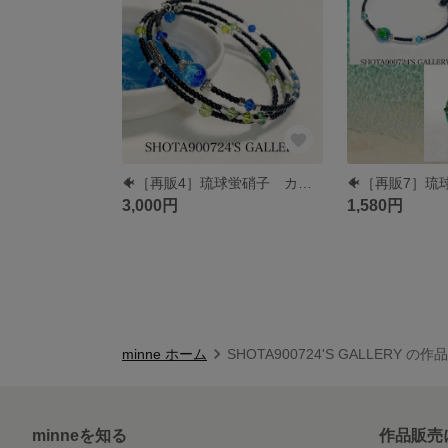
🐠［再販4］琉球蛍硝子 カビラブルー×イヘヤブルー 🐠 3連 ワイヤーブレスレッド #minne_new #蛍ガラス #海 #ホタルガラス #川平湾 #伊平屋島
3,000円
1,580円
minne ホーム
SHOTA900724'S GALLERY の
minneを知る
作品販売