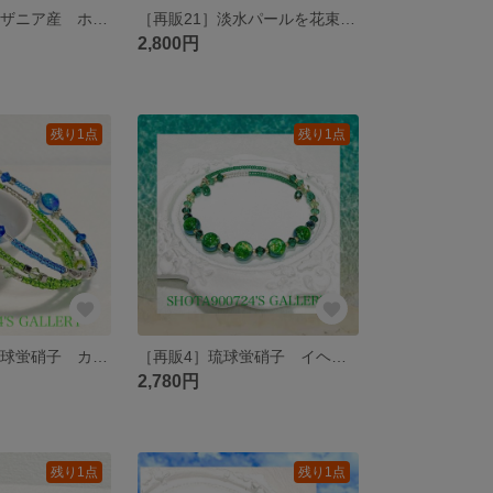
［再販13］タンザニア産 ホワイトムーンストーンを花束にして💐 ペリステライト 月長石 シングルワイヤー ブレスレット スワロフスキー #minne_new #天然石
［再販21］淡水パールを花束にして💐 シングル ワイヤー ブレスレット スワロフスキー ６月 誕生石 真珠 #パール
2,800円
残り1点
残り1点
🐠［再販12］琉球蛍硝子 カビラブルー×イヘヤブルー 🐠 3連 ワイヤーブレスレット #minne_new #蛍ガラス #海 #ホタルガラス #川平湾 #伊平屋島
［再販4］琉球蛍硝子 イヘヤブルーを花束にして💐 シングルワイヤーブレスレット #minne_new #蛍ガラス #海 #ホタルガラス #伊平屋島
2,780円
残り1点
残り1点