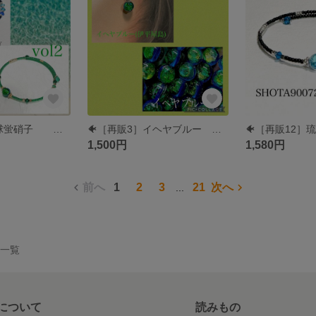
🐠［再販7］琉球蛍硝子 イヘヤブルー ブルーグリーン 🐠 シングル ワイヤーブレスレッド #minne_new #蛍ガラス #海 #ホタルガラス 伊平屋島
🐠［再販3］イヘヤブルー ピアス イヤリング 樹脂ピアス #minne_new ホタルガラス 伊平屋島
1,500円
1,580円
前へ
1
2
3
21
次へ
...
作品一覧
について
読みもの