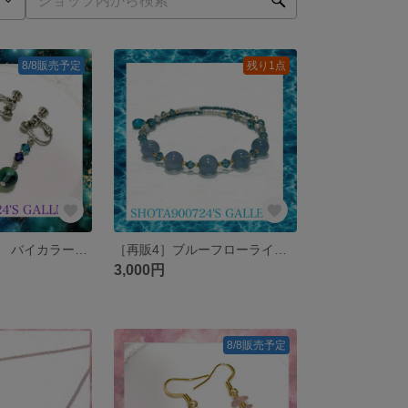
8/8販売予定
残り1点
ブルーパープル バイカラーフローライトの耳飾り 天然石 #minne_new Swarovski #フローライト #ブルー #サージカルステンレス
［再販4］ブルーフローライトを花束にして💐vol2 シングル ワイヤーブレスレット 天然石 #minne_new Swarovski #フローライト #ブルー
3,000円
8/8販売予定