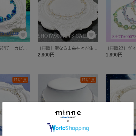
［再販5］琉球蛍硝子 カビラブルーを花束にして💐 シングル ワイヤーブレスレット #石垣島#minne_new #蛍ガラス #海 #ホタルガラス #川平湾
［再販］聖なる山⛰️神々が住む山からの贈り物 ヒマラヤ水晶を花束にして💐 #minne_new
2,800円
1,890円
残り1点
残り1点