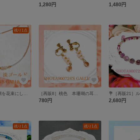
1,280円
1,480円
残り1点
［再販7］本珊瑚を花束にして🪸ネックレス #minne_new
［再販8］桃色 本珊瑚の耳飾り🪸 #minne_new
780円
2,680円
残り1点
残り1点