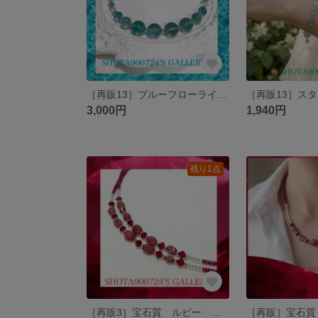
［再販13］ブルーフローライトを花束にして 💐シングル ワイヤーブレスレット 天然石 #minne_new Swarovski #フローライト #ブルー
3,000円
1,940円
残り1点
［再販3］宝石質 ルビー オーバル ナイロンコートブレスレット 7月 誕生石 #ルビー