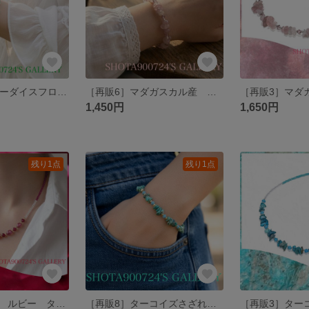
［再販13］スターダイスフローライトを花束にして💐 #フローライト #minne_new
［再販6］マダガスカル産 ディープローズクォーツ さざれブレスレット #minne_new
1,450円
1,650円
残り1点
残り1点
［再販］宝石質 ルビー タンブルチップのネックレス 7月 誕生石 #ルビー
［再販8］ターコイズさざれブレスレット #minne_new #ターコイズ #12月誕生石