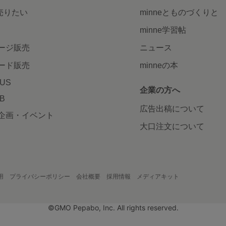
で売りたい
minneとものづくりと
minne学習帖
ージ販売
ニュース
ード販売
minneの本
LUS
企業の方へ
AB
広告出稿について
企画・イベント
大口注文について
用
プライバシーポリシー
会社概要
採用情報
メディアキット
©GMO Pepabo, Inc. All rights reserved.