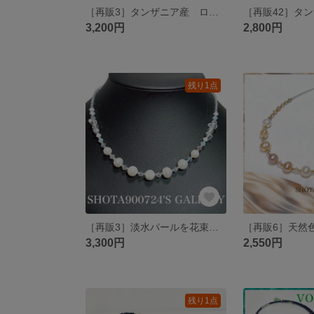
［再販3］タンザニア産 ロイヤルブルームーンストーン を花束にして💐vol2 シングルワイヤー ブレスレット#minne_new #ペリステライト #シラー
3,200円
2,800円
残り1点
［再販3］淡水パールを花束にして💐 ネックレス スワロフスキー ６月 誕生石 真珠 #パール
3,300円
2,550円
残り1点