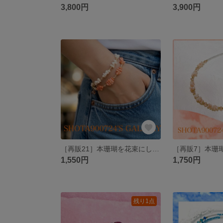
3,800円
3,900円
［再販21］本珊瑚を花束にして🪸 #minne_new #コーラル
1,550円
1,750円
残り1点