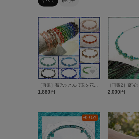
すべて
販売中
［再販］蓄光✨とんぼ玉を花束にして💐 2026 #minne_new
1,880円
2,000円
残り1点