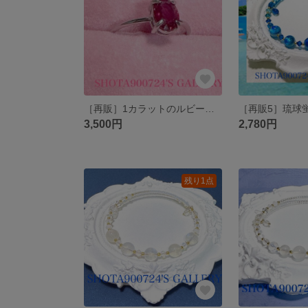
［再販］1カラットのルビーリング💍 #silver925 #18kgp 7月 誕生石 #ルビー
3,500円
2,780円
残り1点