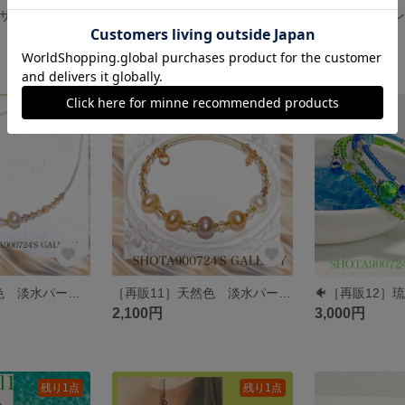
［再販42］タンザニア産 ロイヤルブルームーンストーン を花束にして💐ワイヤー ブレスレット#minne_new #ペリステライト #シラー
［再販5］ロイヤルブルームーンストーンを花束にして💐 ネックレス
3,500円
2,700円
残り1点
残り1点
［再販6］天然色 淡水パールを花束にして💐 ネックレス スワロフスキー ６月 誕生石 真珠 #パール
［再販11］天然色 淡水パールを花束にして💐 シングル ワイヤー ブレスレット スワロフスキー ６月 誕生石 真珠 #パール
2,100円
3,000円
残り1点
残り1点