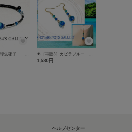
🐠［再販12］琉球蛍硝子 カビラブルー× ブラック🐠 シングル ワイヤーブレスレッド #minne_new #蛍ガラス #海 #ホタルガラス #川平湾
🐠［再販3］カビラブルー ピアス イヤリング 樹脂ピアス #minne_new ホタルガラス 川平湾
1,580円
ヘルプセンター