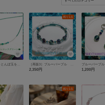
残り1点
［再販2］蓄光✨とんぼ玉を花束にして💐 ネックレス2026 #minne_new
［再販3］ブルーパープル バイカラーフローライトを花束にして 💐シングル ワイヤーブレスレット 天然石 #minne_new Swarovski #フローライト #ブルー
2,350円
1,200円
残り1点