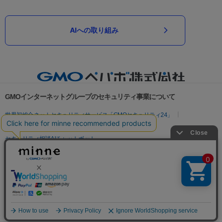
AIへの取り組み
GMOインターネットグループのセキュリティ事業について
世界初総合ネットセキュリティサービス「GMOセキュリティ24」
パスワード漏洩診断
Webサイトリスク診断
セキュリティ相談AIチャットボット
実在証明・盗聴対策
サイバー攻撃対策（GMOサイバーセキュリティ byイエラエ）
サイバー攻撃対策（GMO Flatt Security）
なりすまし対策
セキュリティ事業の軌跡