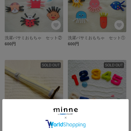
洗濯バサミおもちゃ セット②
洗濯バサミおもちゃ セット①
600円
600円
SOLD OUT
SOLD OUT
ちびっこ竹刀
NEW 数字 ひも通し練習 知育玩具
850円
1,900円