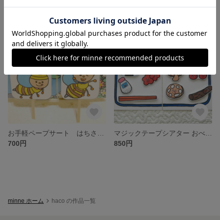
お手軽ペープサート はちさんぶんぶん
マジックテープシアター おべんとうばこ
700円
850円
minne ホーム
haco の作品一覧