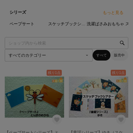
シリーズ
もっと見る
1
点
6
点
3
点
ペープサート
スケッチブックシアター【童謡シリーズ】
洗濯ばさみおもちゃ
すべて
販売中
残り1点
残り1点
【ペープサートシリーズ】とんぼのめがね
【童謡シリーズ】ゆき（スケッチブックシアター）