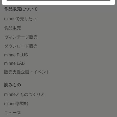
作品販売について
minneで売りたい
食品販売
ヴィンテージ販売
ダウンロード販売
minne PLUS
minne LAB
販売支援企画・イベント
読みもの
minneとものづくりと
minne学習帖
ニュース