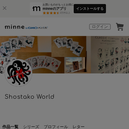
お買いものがもっとお得に
minneのアプリ
インストールする
3
万件以上
ログイン
Shostako World
作品一覧
シリーズ
プロフィール
レター